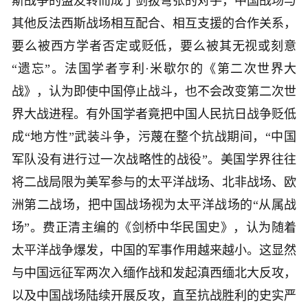
斯战争的盟友转而成了剑拔弩张的对手，中国战场与
其他反法西斯战场相互配合、相互支援的合作关系，
要么被西方学者否定或贬低，要么被其无视或刻意
“遗忘”。法国学者亨利·米歇尔的《第二次世界大
战》，认为即使中国停止战斗，也不会改变第二次世
界大战进程。有外国学者竟把中国人民抗日战争贬低
成“地方性”武装斗争，污蔑在整个抗战期间，“中国
军队没有进行过一次战略性的战役”。美国学界往往
将二战局限为美军参与的太平洋战场、北非战场、欧
洲第二战场，把中国战场视为太平洋战场的“从属战
场”。费正清主编的《剑桥中华民国史》，认为随着
太平洋战争爆发，中国的军事作用越来越小。这显然
与中国远征军两次入缅作战和发起滇西缅北大反攻，
以及中国战场陆续开展反攻，直至抗战胜利的史实严