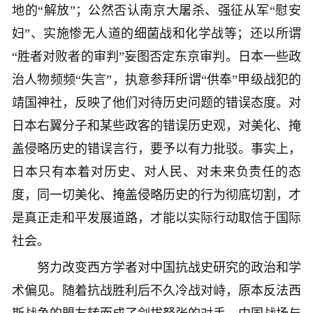
地的“解放”；公然否认南京大屠杀、强征从军“慰安
妇”、实施惨无人道的细菌战和化学战等；还以所谓
“胜者对败者的审判”妄图否定东京审判。日本一些政
治人物频频“失言”，执意参拜所谓“供奉”甲级战犯的
靖国神社，反映了他们对待历史问题的错误态度。对
日本右翼分子和某些政客的错误历史观，对美化、掩
盖侵略历史的错误言行，要予以有力批驳。事实上，
日本只有本着对历史、对人民、对未来负责任的态
度，同一切美化、掩盖侵略历史的行为彻底切割，才
是真正走和平发展道路，才能以实际行动取信于国际
社会。
努力改变西方学者对中国抗战史研究的政治和学
术偏见。随着抗战胜利后不久冷战对峙，原本反法西