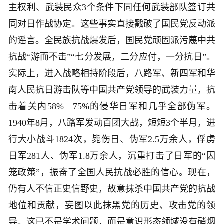
主权利、武装民众3个条件下同任何武装部队签订共
同对日作战协定。这些事实直接戳破了国民党反动派
的谣言。全民族抗战爆发后，国民党顽固派污蔑中共
抗战“游而不击”“七分发展，二分应付，一分抗日”。
实际上，进入战略相持阶段后，八路军、新四军和华
南人民抗日游击队等中国共产党领导的武装力量，抗
击着关内58%—75%的侵华日军和几乎全部伪军。
1940年8月，八路军发动百团大战，短短3个半月，进
行大小战斗1824次，毙伤日、伪军2.5万余人，俘虏
日军281人、伪军1.8万余人，沉重打击了日军的“囚
笼政策”，振奋了全国人民抗战必胜的信心。现在，
仍有人不信正史信野史，故意抹杀中国共产党的抗战
地位和贡献，妄图以此抹黑党的历史、攻击党的领
导。这已不是学术问题，而是意识形态领域没有硝烟