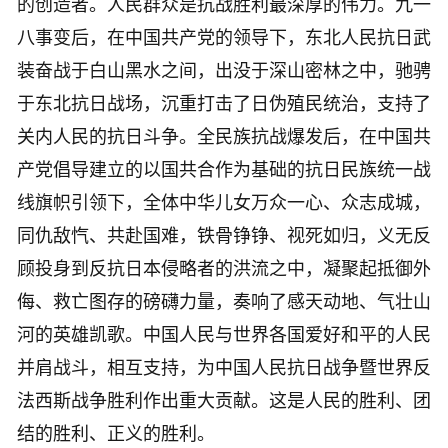
的创造者。人民群众是抗战胜利最深厚的伟力。九一
八事变后，在中国共产党的领导下，东北人民抗日武
装奋战于白山黑水之间，出没于深山密林之中，驰骋
于东北抗日战场，沉重打击了日伪殖民统治，支持了
关内人民的抗日斗争。全民族抗战爆发后，在中国共
产党倡导建立的以国共合作为基础的抗日民族统一战
线旗帜引领下，全体中华儿女万众一心、众志成城，
同仇敌忾、共赴国难，铁骨铮铮、视死如归，义无反
顾投身到反抗日本侵略者的洪流之中，凝聚起抵御外
侮、救亡图存的磅礴力量，奏响了感天动地、气壮山
河的英雄凯歌。中国人民与世界各国爱好和平的人民
并肩战斗，相互支持，为中国人民抗日战争暨世界反
法西斯战争胜利作出重大贡献。这是人民的胜利、团
结的胜利、正义的胜利。