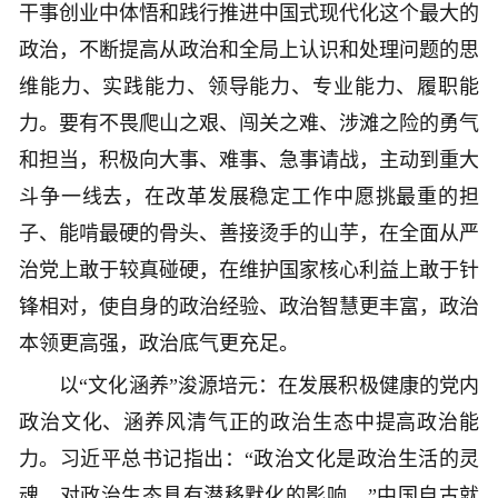
干事创业中体悟和践行推进中国式现代化这个最大的
政治，不断提高从政治和全局上认识和处理问题的思
维能力、实践能力、领导能力、专业能力、履职能
力。要有不畏爬山之艰、闯关之难、涉滩之险的勇气
和担当，积极向大事、难事、急事请战，主动到重大
斗争一线去，在改革发展稳定工作中愿挑最重的担
子、能啃最硬的骨头、善接烫手的山芋，在全面从严
治党上敢于较真碰硬，在维护国家核心利益上敢于针
锋相对，使自身的政治经验、政治智慧更丰富，政治
本领更高强，政治底气更充足。
以“文化涵养”浚源培元：在发展积极健康的党内
政治文化、涵养风清气正的政治生态中提高政治能
力。习近平总书记指出：“政治文化是政治生活的灵
魂，对政治生态具有潜移默化的影响。”中国自古就