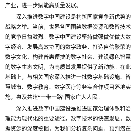
产业，进一步赋能高质量发展。
深入推进数字中国建设是构筑国家竞争新优势的
战略之举。当前，世界各国围绕数据资源和数智技术
的竞争日益激烈。数字中国建设坚持做强做优做大数
字经济、发展高效协同的数字政务、打造自信繁荣的
数字文化、构建普惠便捷的数字社会、建设绿色智慧
的数字生态文明，为高质量发展提供了新动能。在此
基础上，与相关国家深入推进一批数字基础设施、智
慧城市、数字教育、数字医疗等务实合作项目落地实
施，惠及共建“一带一路”国家广大人民。
深入推进数字中国建设是推进国家治理体系和治
理能力现代化的重要途径。数字技术的快速发展，数
据资源的深度挖掘，为我们分析复杂问题、预判潜在