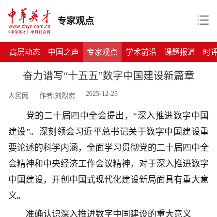
专家观点
高层动态
中国之声
专家观点
学术前沿
课题报道
时
奋力谱写“十五五”数字中国建设新篇章
2025-12-25
人民网
作者:刘烈宏
党的二十届四中全会提出，“深入推进数字中国
建设”。深刻领会习近平总书记关于数字中国建设重
要论述的科学内涵，全面学习贯彻党的二十届四中全
会精神和中央经济工作会议精神，对于深入推进数字
中国建设，开创中国式现代化建设新局面具有重大意
义。
准确认识深入推进数字中国建设的重大意义