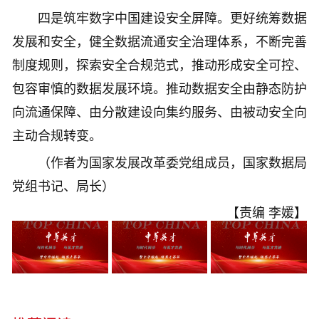
四是筑牢数字中国建设安全屏障。更好统筹数据
发展和安全，健全数据流通安全治理体系，不断完善
制度规则，探索安全合规范式，推动形成安全可控、
包容审慎的数据发展环境。推动数据安全由静态防护
向流通保障、由分散建设向集约服务、由被动安全向
主动合规转变。
（作者为国家发展改革委党组成员，国家数据局
党组书记、局长）
【责编 李媛】