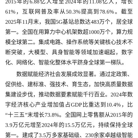
2015年的6.88亿人增至2024年的11.08亿人，增长
61%，互联网普及率从50.3%提高到78.6%。截至
2025年11月末，我国5G基站总数达483万个，居全球
第一。全国在用算力中心机架数超1000万个，算力规
模全球第二。集成电路、操作系统等关键核心技术不
断突破，大模型、具身智能等领域加速崛起，数字
化、网络化、智能化整体水平跻身全球第一梯队。
数据赋能经济社会发展成效显著。通过定政策、
促供给、建标准、强技术、育生态，加快高质量数据
集建设步伐，推动数据要素赋能千行百业。2024年数
字经济核心产业增加值占GDP比重达到10.4%，比
“十三五”末增长73.8%。全国网上零售额从2015年的
3.9万亿元增至2024年的15.5万亿元，持续保持全球
第一。建成了3.5万多家基础级、230余家卓越级智能