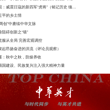
吴焜：威震日寇的新四军“虎将”（铭记历史 缅怀先烈·抗日英雄）
近平的乡土情
“两创”中赓续中华文脉
除阻碍创新之“墙”
觉服从全局 完善宏观调控
聚起昂扬奋进的洪流（评论员观察）
露：秋中之秋，防燥养收
强国建设、民族复兴注入强大精神力量