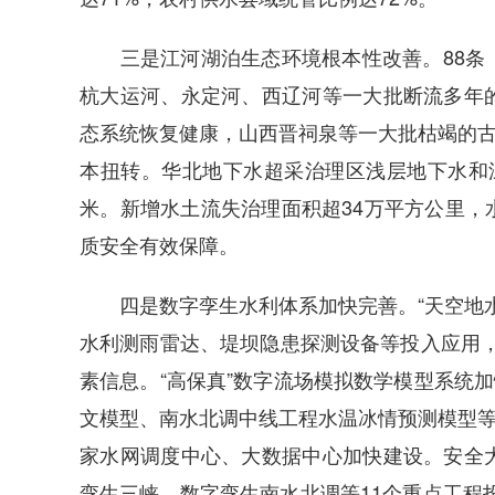
三是江河湖泊生态环境根本性改善。88条（
杭大运河、永定河、西辽河等一大批断流多年
态系统恢复健康，山西晋祠泉等一大批枯竭的古
本扭转。华北地下水超采治理区浅层地下水和深层地
米。新增水土流失治理面积超34万平方公里，
质安全有效保障。
四是数字孪生水利体系加快完善。“天空地水
水利测雨雷达、堤坝隐患探测设备等投入应用，水
素信息。“高保真”数字流场模拟数学模型系统加
文模型、南水北调中线工程水温冰情预测模型等
家水网调度中心、大数据中心加快建设。安全
孪生三峡、数字孪生南水北调等11个重点工程投