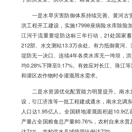
一是水旱灾害防御体系持续完善。黄河古贤
洪工程开工建设，实施17998座病险水库除险
江河干流重要堤防达标三年行动，21处国家
212部、水文测站13.3万余处。有力抵御黄
堤防无一决口、连续4年各类水库无一垮坝，洪
均0.28%下降至0.17%。有效应对长江、珠
和灌区农作物时令灌溉用水需求。
二是水资源优化配置能力明显提升。南水北调
设，引江济淮等一批工程建成通水，南水北调东
人口达1.95亿人。全国耕地灌溉面积超10.9
产量占全国粮食总产量80.76%，农村自来水
达71%，农村供水县域统管比例达72%。