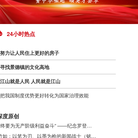
24小时热点
努力让人民住上更好的房子
寻找景德镇的文化高地
江山就是人民 人民就是江山
把我国制度优势更好转化为国家治理效能
深度原创
​ “始终要为无产阶级利益奋斗” ——纪念罗登贤同志诞辰120周年
李竹如：以笔为刃、以墨为枪的新闻战士（铭记历史 缅怀先烈·抗日英雄）