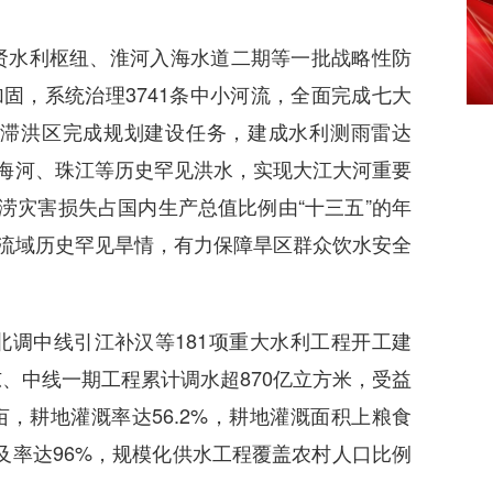
水利枢纽、淮河入海水道二期等一批战略性防
加固，系统治理3741条中小河流，全面完成七大
蓄滞洪区完成规划建设任务，建成水利测雨雷达
河、海河、珠江等历史罕见洪水，实现大江大河重要
涝灾害损失占国内生产总值比例由“十三五”的年
江等流域历史罕见旱情，有力保障旱区群众饮水安全
中线引江补汉等181项重大水利工程开工建
、中线一期工程累计调水超870亿立方米，受益
亿亩，耕地灌溉率达56.2%，耕地灌溉面积上粮食
普及率达96%，规模化供水工程覆盖农村人口比例