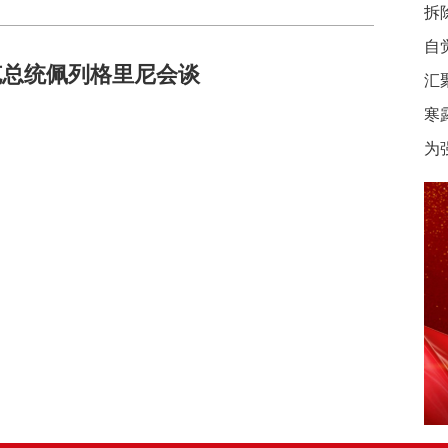
拆
自
克总统佩列格里尼会谈
汇
寒
为