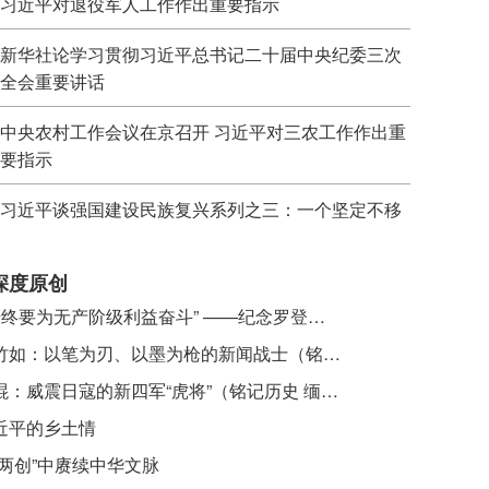
习近平对退役军人工作作出重要指示
新华社论学习贯彻习近平总书记二十届中央纪委三次
全会重要讲话
中央农村工作会议在京召开 习近平对三农工作作出重
要指示
习近平谈强国建设民族复兴系列之三：一个坚定不移
深度原创
​ “始终要为无产阶级利益奋斗” ——纪念罗登贤同志诞辰120周年
李竹如：以笔为刃、以墨为枪的新闻战士（铭记历史 缅怀先烈·抗日英雄）
吴焜：威震日寇的新四军“虎将”（铭记历史 缅怀先烈·抗日英雄）
近平的乡土情
“两创”中赓续中华文脉