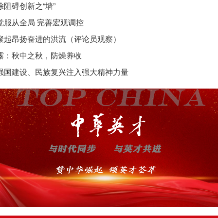
除阻碍创新之“墙”
觉服从全局 完善宏观调控
聚起昂扬奋进的洪流（评论员观察）
露：秋中之秋，防燥养收
强国建设、民族复兴注入强大精神力量