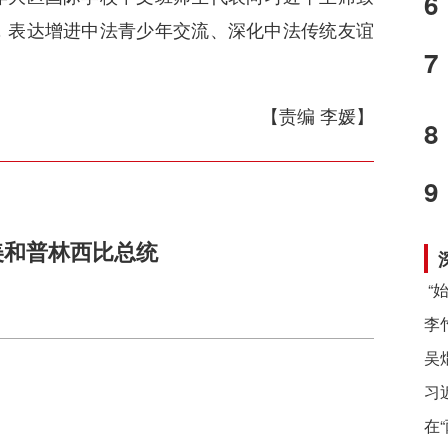
6
，表达增进中法青少年交流、深化中法传统友谊
7
【责编 李媛】
8
9
美和普林西比总统
习
在