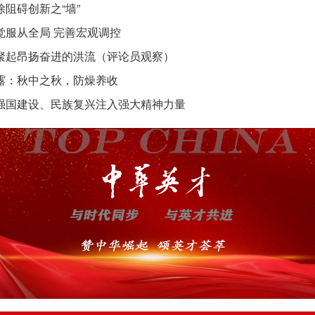
除阻碍创新之“墙”
觉服从全局 完善宏观调控
聚起昂扬奋进的洪流（评论员观察）
露：秋中之秋，防燥养收
强国建设、民族复兴注入强大精神力量