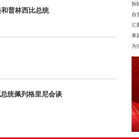
拆
美和普林西比总统
自
汇
寒
为
克总统佩列格里尼会谈