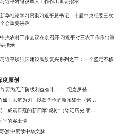
习近平对退役军人工作作出重要指示
新华社论学习贯彻习近平总书记二十届中央纪委三次
全会重要讲话
中央农村工作会议在京召开 习近平对三农工作作出重
要指示
习近平谈强国建设民族复兴系列之三：一个坚定不移
深度原创
​ “始终要为无产阶级利益奋斗” ——纪念罗登贤同志诞辰120周年
李竹如：以笔为刃、以墨为枪的新闻战士（铭记历史 缅怀先烈·抗日英雄）
吴焜：威震日寇的新四军“虎将”（铭记历史 缅怀先烈·抗日英雄）
近平的乡土情
“两创”中赓续中华文脉