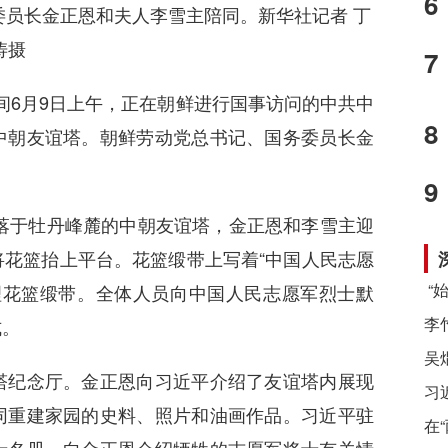
6
委员长金正恩和夫人李雪主陪同。
新华社记者 丁
涛摄
7
间6月9日上午，正在朝鲜进行国事访问的中共中
8
中朝友谊塔。朝鲜劳动党总书记、国务委员长金
9
落于牡丹峰麓的中朝友谊塔，金正恩和李雪主迎
花篮抬上平台。花篮缎带上写着“中国人民志愿
理花篮缎带。全体人员向中国人民志愿军烈士默
式。
纪念厅。金正恩向习近平介绍了友谊塔内展现
习
同重建家园的史料、照片和油画作品。习近平驻
在