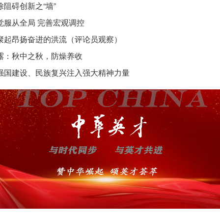
除阻碍创新之“墙”
觉服从全局 完善宏观调控
聚起昂扬奋进的洪流（评论员观察）
露：秋中之秋，防燥养收
强国建设、民族复兴注入强大精神力量