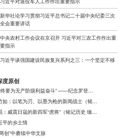
习近平对退役军人工作作出重要指示
新华社论学习贯彻习近平总书记二十届中央纪委三次
全会重要讲话
中央农村工作会议在京召开 习近平对三农工作作出重
要指示
习近平谈强国建设民族复兴系列之三：一个坚定不移
深度原创
​ “始终要为无产阶级利益奋斗” ——纪念罗登贤同志诞辰120周年
李竹如：以笔为刃、以墨为枪的新闻战士（铭记历史 缅怀先烈·抗日英雄）
吴焜：威震日寇的新四军“虎将”（铭记历史 缅怀先烈·抗日英雄）
近平的乡土情
“两创”中赓续中华文脉