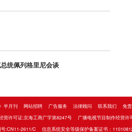
克总统佩列格里尼会谈
》半月刊
网站招聘
广告服务
法律顾问
联系我们
免责
经营许可证:京海工商广字第8247号
广播电视节目制作经营许可证:京
CN11-2611/C
信息系统安全等级保护备案证书：1101081282