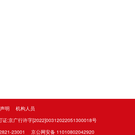
声明
机构人员
广行许字[2022]00312022051300018号
1-23001
京公网安备 11010802042920