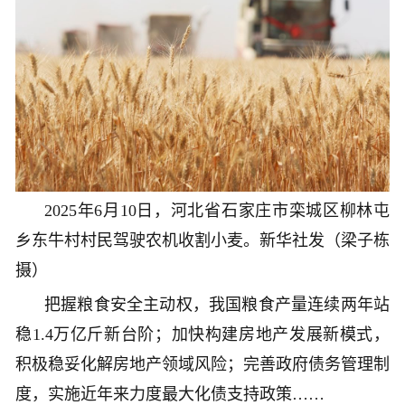
2025年6月10日，河北省石家庄市栾城区柳林屯
乡东牛村村民驾驶农机收割小麦。新华社发（梁子栋
摄）
把握粮食安全主动权，我国粮食产量连续两年站
稳1.4万亿斤新台阶；加快构建房地产发展新模式，
积极稳妥化解房地产领域风险；完善政府债务管理制
度，实施近年来力度最大化债支持政策……