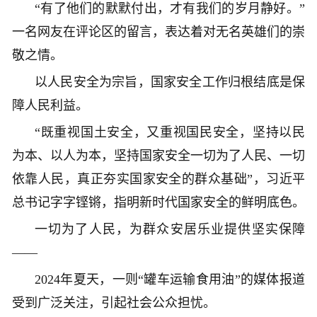
“有了他们的默默付出，才有我们的岁月静好。”
一名网友在评论区的留言，表达着对无名英雄们的崇
敬之情。
以人民安全为宗旨，国家安全工作归根结底是保
障人民利益。
“既重视国土安全，又重视国民安全，坚持以民
为本、以人为本，坚持国家安全一切为了人民、一切
依靠人民，真正夯实国家安全的群众基础”，习近平
总书记字字铿锵，指明新时代国家安全的鲜明底色。
一切为了人民，为群众安居乐业提供坚实保障
——
2024年夏天，一则“罐车运输食用油”的媒体报道
受到广泛关注，引起社会公众担忧。