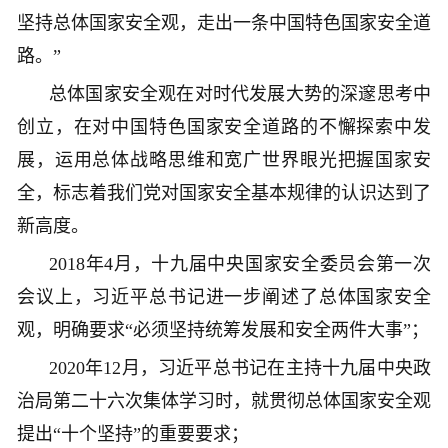
坚持总体国家安全观，走出一条中国特色国家安全道
路。”
总体国家安全观在对时代发展大势的深邃思考中
创立，在对中国特色国家安全道路的不懈探索中发
展，运用总体战略思维和宽广世界眼光把握国家安
全，标志着我们党对国家安全基本规律的认识达到了
新高度。
2018年4月，十九届中央国家安全委员会第一次
会议上，习近平总书记进一步阐述了总体国家安全
观，明确要求“必须坚持统筹发展和安全两件大事”；
2020年12月，习近平总书记在主持十九届中央政
治局第二十六次集体学习时，就贯彻总体国家安全观
提出“十个坚持”的重要要求；