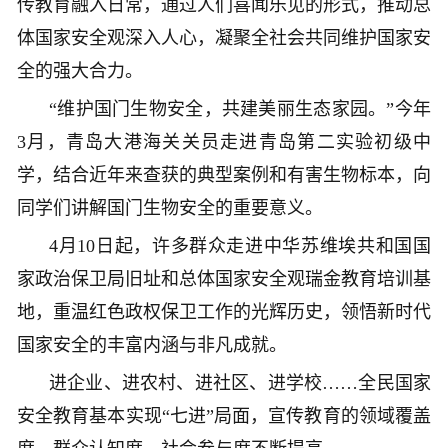
传教育融入日常，通过人们喜闻乐见的形式，推动总
体国家安全观深入人心，凝聚全社会共同维护国家安
全的强大合力。
“维护国门生物安全，共建美丽生态家园。”今年
3月，青岛大港海关关员走进青岛第二实验初级中
学，结合近年来查获的典型案例和有害生物标本，向
同学们讲解国门生物安全的重要意义。
4月10日起，许多群众走进中华苏维埃共和国国
家政治保卫局旧址和总体国家安全观瑞金教育培训基
地，重温红色政权保卫工作的光辉历史，领悟新时代
国家安全的丰富内涵与非凡成就。
进企业、进农村、进社区、进学校……全民国家
安全教育基本实现“七进”局面，宣传教育的领域覆盖