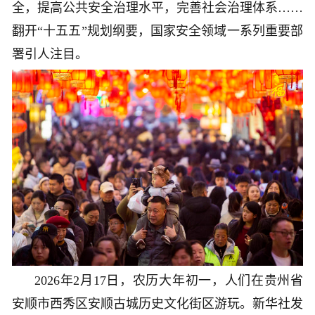
全，提高公共安全治理水平，完善社会治理体系……
翻开“十五五”规划纲要，国家安全领域一系列重要部
署引人注目。
2026年2月17日，农历大年初一，人们在贵州省
安顺市西秀区安顺古城历史文化街区游玩。新华社发