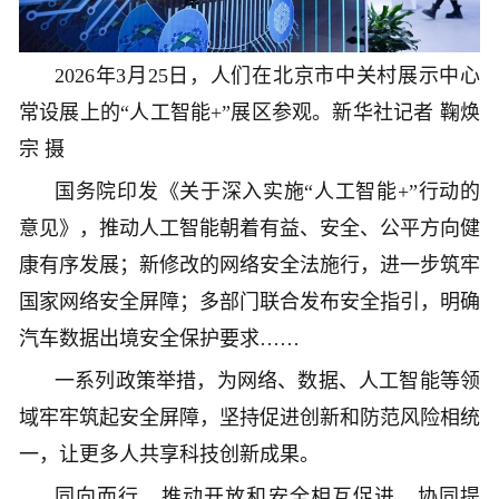
2026年3月25日，人们在北京市中关村展示中心
常设展上的“人工智能+”展区参观。新华社记者 鞠焕
宗 摄
国务院印发《关于深入实施“人工智能+”行动的
意见》，推动人工智能朝着有益、安全、公平方向健
康有序发展；新修改的网络安全法施行，进一步筑牢
国家网络安全屏障；多部门联合发布安全指引，明确
汽车数据出境安全保护要求……
一系列政策举措，为网络、数据、人工智能等领
域牢牢筑起安全屏障，坚持促进创新和防范风险相统
一，让更多人共享科技创新成果。
同向而行，推动开放和安全相互促进、协同提