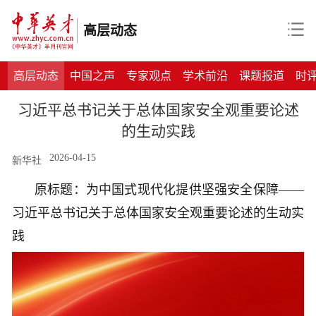
高层动态
高层动态
中国之声
专家观点
学术前沿
课题报道
时
习近平总书记关于总体国家安全观重要论述
的生动实践
2026-04-15
新华社
原标题：为中国式现代化提供坚强安全保障——
习近平总书记关于总体国家安全观重要论述的生动实
践