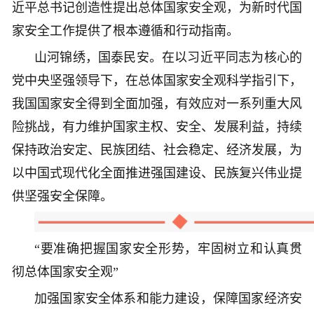
近平总书记创造性提出总体国家安全观，为新时代国
家安全工作提供了根本遵循和行动指南。
山河锦绣，国泰民安。在以习近平同志为核心的
党中央坚强领导下，在总体国家安全观科学指引下，
我国国家安全得到全面加强，有效应对一系列重大风
险挑战，有力维护国家主权、安全、发展利益，持续
保持政治安定、民族团结、社会稳定、经济发展，为
以中国式现代化全面推进强国建设、民族复兴伟业提
供坚强安全保障。
“要准确把握国家安全形势，牢固树立和认真贯
彻总体国家安全观”
加强国家安全体系和能力建设，保障国家经济安