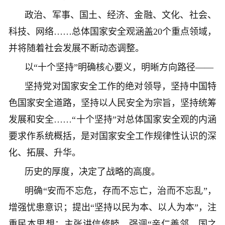
政治、军事、国土、经济、金融、文化、社会、
科技、网络……总体国家安全观涵盖20个重点领域，
并将随着社会发展不断动态调整。
以“十个坚持”明确核心要义，明晰方向路径——
坚持党对国家安全工作的绝对领导，坚持中国特
色国家安全道路，坚持以人民安全为宗旨，坚持统筹
发展和安全……“十个坚持”对总体国家安全观的内涵
要求作系统概括，是对国家安全工作规律性认识的深
化、拓展、升华。
历史的厚度，决定了战略的高度。
明确“安而不忘危，存而不忘亡，治而不忘乱”，
增强忧患意识；提出“坚持以民为本、以人为本”，注
重民本思想；主张讲信修睦，强调“亲仁善邻，国之