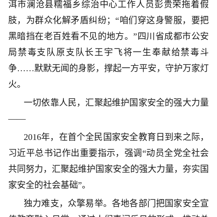
洱市澜沧县糯福乡综治中心工作人员彭贵荣拖着假
肢，为群众化解矛盾纠纷；“咱们穿这身警服，要把
黑暗挡在老百姓看不见的地方。”四川省成都市公安
局禁毒支队原支队长王宇飞将一生奉献给禁毒斗
争……默默无闻的身影，撑起一方平安，守护万家灯
火。
一切依靠人民，汇聚起维护国家安全的强大力量
——
2016年，在首个全民国家安全教育日到来之际，
习近平总书记作出重要指示，强调“动员全党全社会
共同努力，汇聚起维护国家安全的强大力量，夯实国
家安全的社会基础”。
独力难支，众擎易举。各地各部门把国家安全宣