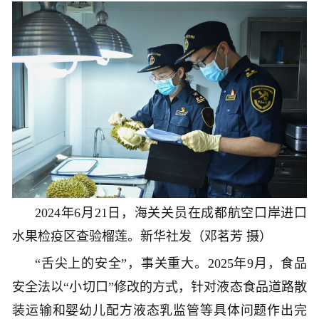
2024年6月21日，海关关员在成都航空口岸进口
水果检疫区查验榴莲。新华社发（邓茗芳 摄）
“舌尖上的安全”，事关重大。2025年9月，食品
安全法以“小切口”修改的方式，针对液态食品道路散
装运输和婴幼儿配方液态乳监管等具体问题作出完