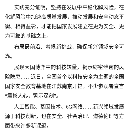
实践充分证明，坚持在发展中平稳化解风险，在
化解风险中加速高质量发展，推动发展和安全动态平
衡、相得益彰，才能把国家发展建立在更为安全、更
为可靠的基础之上。
布局最前沿、着眼新挑战，确保新兴领域安全可
靠。
展现大国博弈中的科技较量，揭示窃密泄密的风
险隐患……近日，全国首个以科技安全为主题的全国
国家安全教育基地在江苏南京开馆。不少参观者直言
“震撼人心，警示深刻”。
人工智能、基因技术、6G网络……新兴领域发展
源于科技创新，也在安全、社会治理、道德伦理等方
面带来许多新课题。