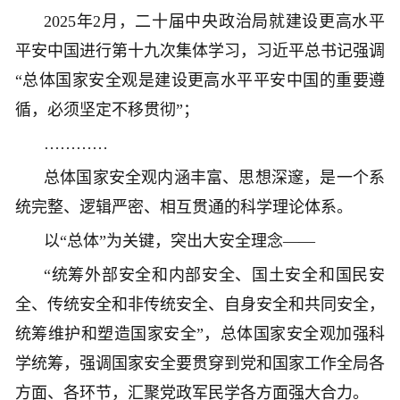
2025年2月，二十届中央政治局就建设更高水平
平安中国进行第十九次集体学习，习近平总书记强调
“总体国家安全观是建设更高水平平安中国的重要遵
循，必须坚定不移贯彻”；
…………
总体国家安全观内涵丰富、思想深邃，是一个系
统完整、逻辑严密、相互贯通的科学理论体系。
以“总体”为关键，突出大安全理念——
“统筹外部安全和内部安全、国土安全和国民安
全、传统安全和非传统安全、自身安全和共同安全，
统筹维护和塑造国家安全”，总体国家安全观加强科
学统筹，强调国家安全要贯穿到党和国家工作全局各
方面、各环节，汇聚党政军民学各方面强大合力。