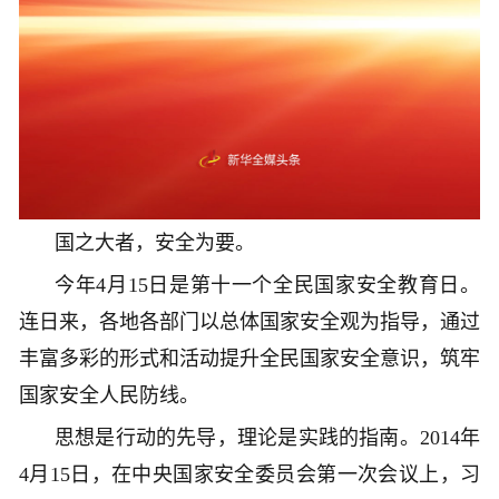
国之大者，安全为要。
今年4月15日是第十一个全民国家安全教育日。
连日来，各地各部门以总体国家安全观为指导，通过
丰富多彩的形式和活动提升全民国家安全意识，筑牢
国家安全人民防线。
思想是行动的先导，理论是实践的指南。2014年
4月15日，在中央国家安全委员会第一次会议上，习