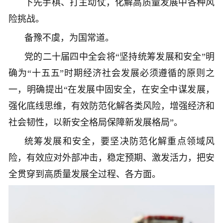
下先手棋、打主动仗，化解高质量发展中各种风
险挑战。
备豫不虞，为国常道。
党的二十届四中全会将“坚持统筹发展和安全”明
确为“十五五”时期经济社会发展必须遵循的原则之
一，明确提出“在发展中固安全，在安全中谋发展，
强化底线思维，有效防范化解各类风险，增强经济和
社会韧性，以新安全格局保障新发展格局”。
统筹发展和安全，要坚决防范化解重点领域风
险，有效应对外部冲击，稳定预期、激发活力，把安
全贯穿到高质量发展全过程、各方面。