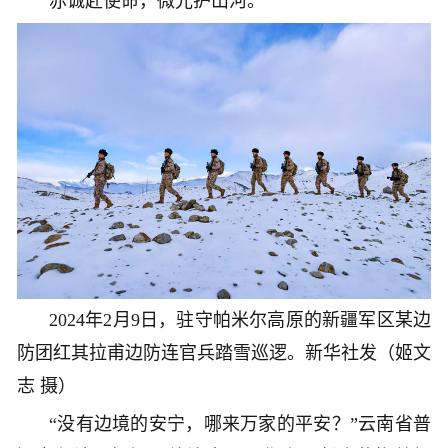
赤诚赴使命，微光护山河。
2024年2月9日，驻守帕米尔高原的新疆军区某边
防团红其拉甫边防连官兵踏雪巡逻。新华社发（姬文
志 摄）
“没有边境的安宁，哪来万家的平安？”云南省普