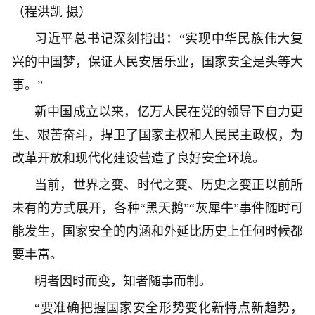
（程洪凯 摄）
习近平总书记深刻指出：“实现中华民族伟大复
兴的中国梦，保证人民安居乐业，国家安全是头等大
事。”
新中国成立以来，亿万人民在党的领导下自力更
生、艰苦奋斗，捍卫了国家主权和人民民主政权，为
改革开放和现代化建设营造了良好安全环境。
当前，世界之变、时代之变、历史之变正以前所
未有的方式展开，各种“黑天鹅”“灰犀牛”事件随时可
能发生，国家安全的内涵和外延比历史上任何时候都
要丰富。
明者因时而变，知者随事而制。
“要准确把握国家安全形势变化新特点新趋势，